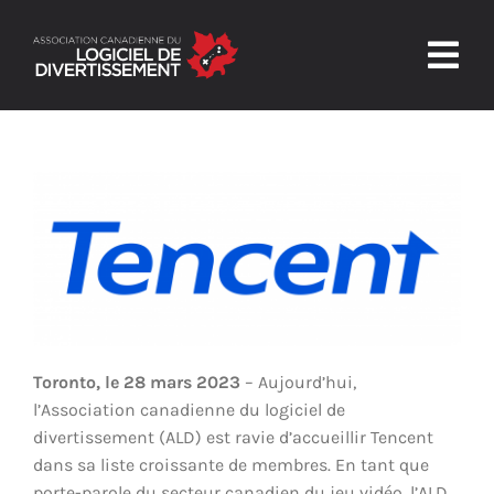
Skip
to
Togg
content
Navig
Accueil
L’ALD
Confiance et sécurité
Nouvelles et ressources
Nous joindre
Toronto, le 28 mars 2023
– Aujourd’hui,
l’Association canadienne du logiciel de
divertissement (ALD) est ravie d’accueillir Tencent
dans sa liste croissante de membres. En tant que
porte-parole du secteur canadien du jeu vidéo, l’ALD