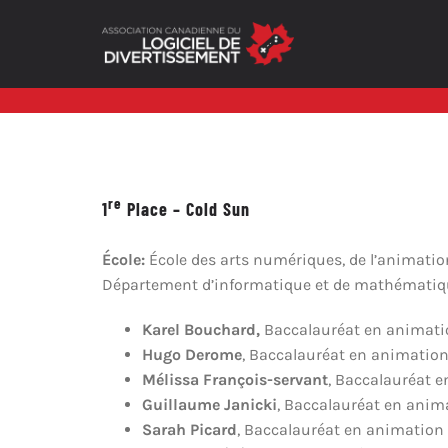
Skip
to
content
re
1
Place – Cold Sun
École:
École des arts numériques, de l’animati
Département d’informatique et de mathématique
Karel Bouchard,
Baccalauréat en animati
Hugo Derome
, Baccalauréat en animatio
Mélissa François-servant
, Baccalauréat 
Guillaume Janicki
, Baccalauréat en anim
Sarah Picard
, Baccalauréat en animation