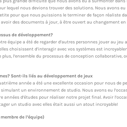
 la plus grande difficulté que nous avons eu à surmonter dans 
 lequel nous devions trouver des solutions. Nous avons eu pa
petite pour que nous puissions le terminer de façon réaliste 
à avoir des documents à jour, à être ouvert au changement en gé
ocessus de développement?
notre équipe a été de regarder d’autres personnes jouer au je
 elles choisissent d’interagir avec vos systèmes est incroyable
e plus, l’ensemble du processus de conception collaborative,
es? Sont-ils liés au développement de jeux
a quatrième année a été une excellente occasion pour nous de 
en simulant un environnement de studio. Nous avons eu l’occ
années d’études pour réaliser notre projet final. Avoir l’occa
tager un studio avec elles était aussi un atout incroyable!
e membre de l’équipe)