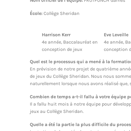
Nom officiel de l’
é
quipe:
FRÜTPUNCH Games
École:
Collège Sheridan
Harrison Kerr
Eve Leveille
4e année, Baccalauréat en
4e année, Ba
conception de jeux
conception d
Quel est le processus qui a mené à la formatio
En prévision de notre projet de quatrième ann
de jeux du Collège Sheridan. Nous nous sommes t
naturellement lorsque nous avons réalisé que, s
Combien de temps a-t-il fallu à votre équipe p
Il a fallu huit mois à notre équipe pour dévelop
jeux au Collège Sheridan.
Quelle a été la partie la plus difficile du pro