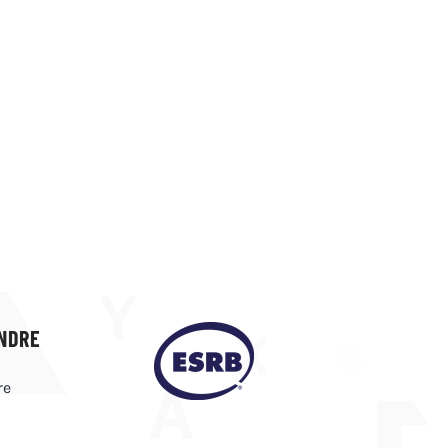
NDRE
re