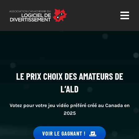
Skip
to
Togg
content
Navig
Accueil
L’ALD
Confiance et sécurité
LE PRIX CHOIX DES AMATEURS DE
L’ALD
Nouvelles et ressources
Nous joindre
Votez pour votre jeu vidéo préféré créé au Canada en
2025
VOIR LE GAGNANT !