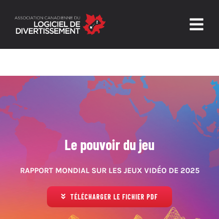
Skip
to
Togg
content
Navig
Accueil
L’ALD
Confiance et sécurité
Nouvelles et ressources
Le pouvoir du jeu
Nous joindre
RAPPORT MONDIAL SUR LES JEUX VIDÉO DE 2025
TÉLÉCHARGER LE FICHIER PDF