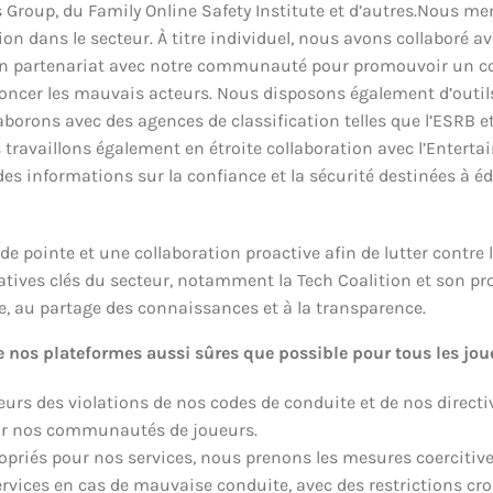
s Group, du Family Online Safety Institute et d’autres.Nous 
tion dans le secteur. À titre individuel, nous avons collaboré 
ons en partenariat avec notre communauté pour promouvoir un 
énoncer les mauvais acteurs. Nous disposons également d’outil
rons avec des agences de classification telles que l’ESRB et l
s travaillons également en étroite collaboration avec l’Entert
des informations sur la confiance et la sécurité destinées à 
e pointe et une collaboration proactive afin de lutter contr
tiatives clés du secteur, notamment la Tech Coalition et son
ie, au partage des connaissances et à la transparence.
 nos plateformes aussi sûres que possible pour tous les jou
ueurs des violations de nos codes de conduite et de nos dire
tenir nos communautés de joueurs.
opriés pour nos services, nous prenons les mesures coercitiv
rvices en cas de mauvaise conduite, avec des restrictions cro