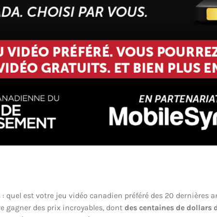
 : quel est votre jeu vidéo canadien préféré des 20 dernières 
ire gagner des prix incroyables, dont
des centaines de dollars d