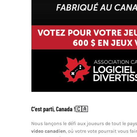
C’est parti, Canada !🇨🇦
Nous lançons le défi aux joueurs de tout le pays
video canadien
, où votre vote pourrait vous fa