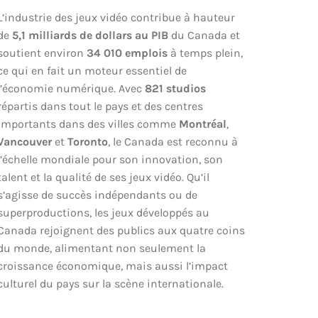
L’industrie des jeux vidéo contribue à hauteur
de
5,1 milliards de dollars au PIB
du Canada et
soutient environ
34 010 emplois
à temps plein,
ce qui en fait un moteur essentiel de
l’économie numérique. Avec
821 studios
répartis dans tout le pays et des centres
importants dans des villes comme
Montréal
,
Vancouver
et
Toronto
, le Canada est reconnu à
l’échelle mondiale pour son innovation, son
talent et la qualité de ses jeux vidéo. Qu’il
s’agisse de succès indépendants ou de
superproductions, les jeux développés au
Canada rejoignent des publics aux quatre coins
du monde, alimentant non seulement la
croissance économique, mais aussi l’impact
culturel du pays sur la scène internationale.