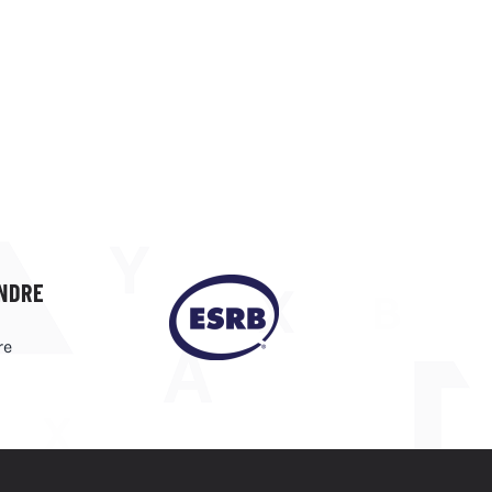
NDRE
re