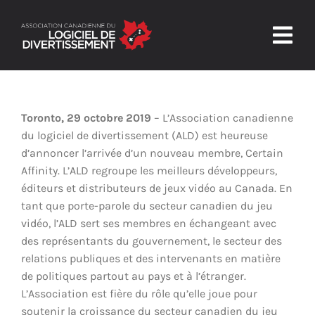
Skip
to
Togg
content
Navig
Accueil
Toronto, 29 octobre 2019
– L’Association canadienne
L’ALD
du logiciel de divertissement (ALD) est heureuse
d’annoncer l’arrivée d’un nouveau membre, Certain
Confiance et sécurité
Affinity. L’ALD regroupe les meilleurs développeurs,
éditeurs et distributeurs de jeux vidéo au Canada. En
Nouvelles et ressources
tant que porte-parole du secteur canadien du jeu
vidéo, l’ALD sert ses membres en échangeant avec
Nous joindre
des représentants du gouvernement, le secteur des
relations publiques et des intervenants en matière
de politiques partout au pays et à l’étranger.
L’Association est fière du rôle qu’elle joue pour
soutenir la croissance du secteur canadien du jeu