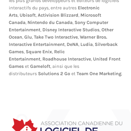
les plus grands développeurs et éditeurs de logiciels
interactifs du pays, entre autres
Electronic
Arts
,
Ubisoft
,
Activision Blizzard
,
Microsoft
Canada
,
Nintendo du Canada
,
Sony Computer
Entertainment
,
Disney Interactive Studios
,
Other
Ocean
,
Glu
,
Take Two Interactive
,
Warner Bros.
Interactive Entertainment
,
DeNA
,
Ludia
,
Silverback
Games
,
Square Enix
,
Relic
Entertainment
,
Roadhouse Interactive
,
United Front
Games
et
Gameloft
, ainsi que les
distributeurs
Solutions 2 Go
et
Team One Marketing
.