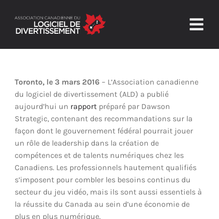
Skip
to
Togg
content
Navig
Accueil
Toronto, le 3 mars 2016
– L’Association canadienne
L’ALD
du logiciel de divertissement (ALD) a publié
aujourd’hui un
rapport
préparé par Dawson
Confiance et sécurité
Strategic, contenant des recommandations sur la
façon dont le gouvernement fédéral pourrait jouer
Nouvelles et ressources
un rôle de leadership dans la création de
compétences et de talents numériques chez les
Nous joindre
Canadiens. Les professionnels hautement qualifiés
s’imposent pour combler les besoins continus du
secteur du jeu vidéo, mais ils sont aussi essentiels à
la réussite du Canada au sein d’une économie de
plus en plus numérique.