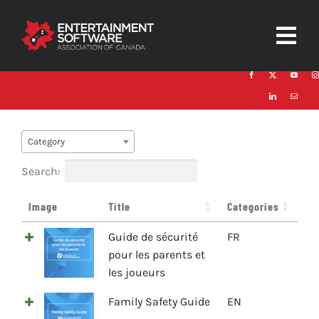
Skip
to
Togg
content
Navig
HOME
About
Category
Trust and Safety
Search:
News & Resources
Image
Title
Categories
Guide de sécurité
FR
Contact
pour les parents et
les joueurs
Family Safety Guide
EN