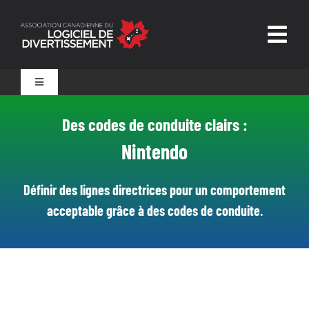
Skip
to
Togg
content
Navig
Accueil
Toggle
Navigation
Outils pour les parents
Des codes de conduite clairs :
L’ALD
Nintendo
Confiance et sécurité
Outils pour les joueurs
Définir des lignes directrices pour un comportement
Nouvelles et ressources
acceptable grâce à des codes de conduite.
Technologies de pointe
Nous joindre
Surveillance assurée par une personne qualifiée
Des codes de conduite clairs