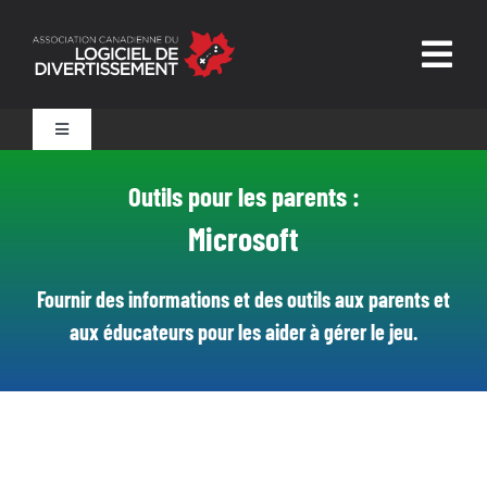
Skip
to
Togg
content
Navig
Accueil
Toggle
Navigation
Outils pour les parents
Outils pour les parents :
L’ALD
Microsoft
Confiance et sécurité
Outils pour les joueurs
Fournir des informations et des outils aux parents et
Nouvelles et ressources
aux éducateurs pour les aider à gérer le jeu.
Technologies de pointe
Nous joindre
Surveillance assurée par une personne qualifiée
Des codes de conduite clairs