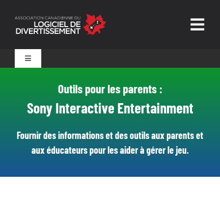
Skip
to
Togg
content
Navig
Accueil
Toggle
Navigation
Outils pour les parents
Outils pour les parents :
L’ALD
Sony Interactive Entertainment
Confiance et sécurité
Outils pour les joueurs
Fournir des informations et des outils aux parents et
Nouvelles et ressources
aux éducateurs pour les aider à gérer le jeu.
Technologies de pointe
Nous joindre
Surveillance assurée par une personne qualifiée
Des codes de conduite clairs